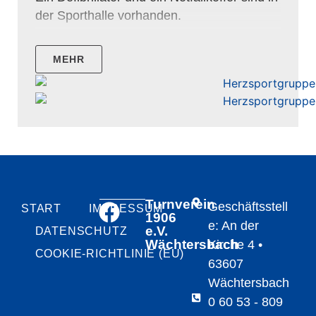
der Sporthalle vorhanden.
MEHR
Turnverein
Geschäftsstell
START
IMPRESSUM
1906
e: An der
e.V.
DATENSCHUTZ
Wächtersbach
Kirche 4 •
COOKIE-RICHTLINIE (EU)
63607
Wächtersbach
0 60 53 - 809