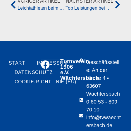
VORIGER ARTIKEL
NÄCHSTER ARTIKEL
Leichtathleten beim Nikolaussportfest sehr erfolgreich
Top Leistungen bei den Kreishallen-Meisterschaften der Leichtathlet*innen
Turnverein
Geschäftsstell
START
IMPRESSUM
1906
e: An der
e.V.
DATENSCHUTZ
Wächtersbach
Kirche 4 •
COOKIE-RICHTLINIE (EU)
63607
Wächtersbach
0 60 53 - 809
70 10
info@tvwaecht
ersbach.de